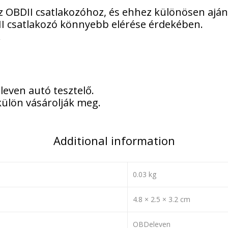
 OBDII csatlakozóhoz, és ehhez különösen ajánl
 csatlakozó könnyebb elérése érdekében.
.
even autó tesztelő.
külön vásárolják meg.
Additional information
0.03 kg
4.8 × 2.5 × 3.2 cm
OBDeleven