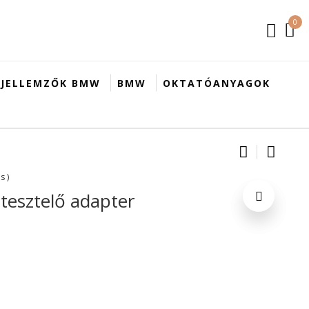
0
 JELLEMZŐK BMW
BMW
OKTATÓANYAGOK
Product
OBDelev
A PRO
s )
tesztelő adapter