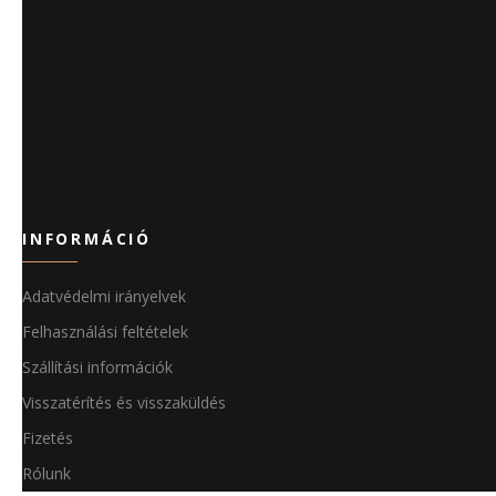
INFORMÁCIÓ
Adatvédelmi irányelvek
Felhasználási feltételek
Szállítási információk
Visszatérítés és visszaküldés
Fizetés
Rólunk