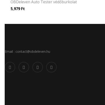
OBDeleven Auto Tester védőburkolat
5,979
Ft
Email : contact@obdeleven.hu