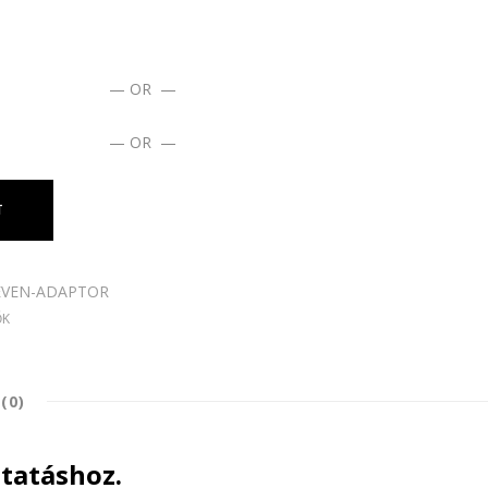
— OR —
— OR —
T
VEN-ADAPTOR
ŐK
(0)
tatáshoz.