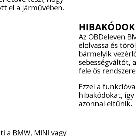
tt el a járművében.
HIBAKÓDOK 
Az OBDeleven BM
elolvassa és törö
bármelyik vezérl
sebességváltót, a
felelős rendszere
Ezzel a funkcióva
hibakódokat, így
azonnal eltűnik.
ti a BMW, MINI vagy