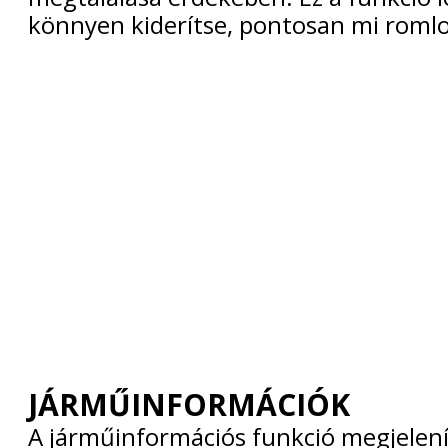
könnyen kiderítse, pontosan mi romlo
JÁRMŰINFORMÁCIÓK
A járműinformációs funkció megjelení