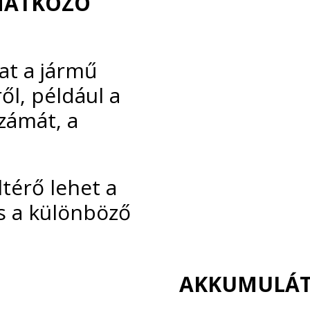
NATKOZÓ
at a jármű
ől, például a
számát, a
térő lehet a
s a különböző
AKKUMULÁT