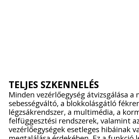
TELJES SZKENNELÉS
Minden vezérlőegység átvizsgálása a 
sebességváltó, a blokkolásgátló fékren
légzsákrendszer, a multimédia, a kor
felfüggesztési rendszerek, valamint a
vezérlőegységek esetleges hibáinak v
megtalálása érdekében. Ez a funkció l