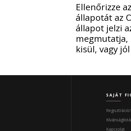
Ellenőrizze 
állapotát az
állapot jelzi
megmutatja, 
kisül, vagy jó
SAJÁT FI
Regisztráció
Kívánságlist
Kapcsolat