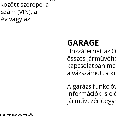
 között szerepel a
szám (VIN), a
 év vagy az
GARAGE
Hozzáférhet az O
összes járművéhez
kapcsolatban meg
alvázszámot, a ki
A garázs funkció
információk is e
járművezérlőegys