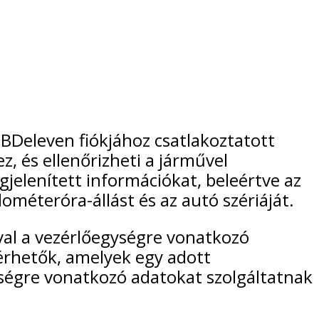
BDeleven fiókjához csatlakoztatott
, és ellenőrizheti a járművel
jelenített információkat, beleértve az
lométeróra-állást és az autó szériáját.
val a vezérlőegységre vonatkozó
lérhetők, amelyek egy adott
égre vonatkozó adatokat szolgáltatnak.