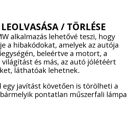
LEOLVASÁSA / TÖRLÉSE
W alkalmazás lehetővé teszi, hogy
lje a hibakódokat, amelyek az autója
őegységén, beleértve a motort, a
 világítást és más, az autó jólétéért
ket, láthatóak lehetnek.
l egy javítást követően is törölheti a
 bármelyik pontatlan műszerfali lámpa