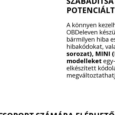
SZABADÍTSA
POTENCIÁLT
A könnyen kezelh
OBDeleven készül
bármilyen hiba es
hibakódokat, val
sorozat), MINI 
modelleket
egy-
elkészített kódol
megváltoztathatj