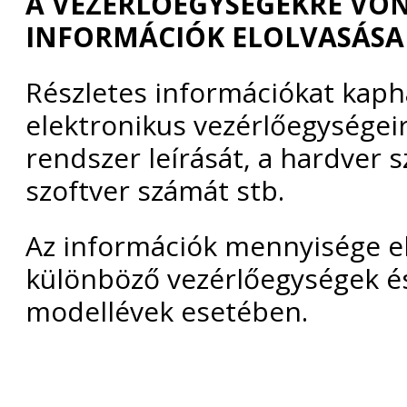
A VEZÉRLŐEGYSÉGEKRE VO
INFORMÁCIÓK ELOLVASÁSA
Részletes információkat kaph
elektronikus vezérlőegységeir
rendszer leírását, a hardver 
szoftver számát stb.
Az információk mennyisége el
különböző vezérlőegységek é
modellévek esetében.