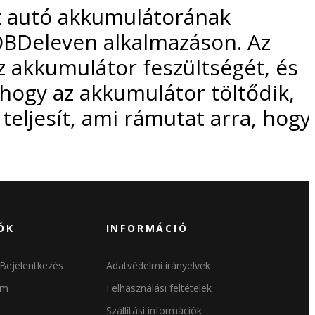
az autó akkumulátorának
 OBDeleven alkalmazáson. Az
 az akkumulátor feszültségét, és
hogy az akkumulátor töltődik,
l teljesít, ami rámutat arra, hogy
ÓK
INFORMÁCIÓ
/Bejelentkezés
Adatvédelmi irányelvek
ám
Felhasználási feltételek
Szállítási információk