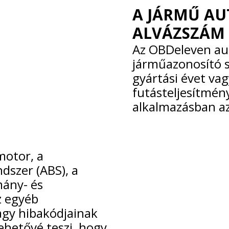
A JÁRMŰ AU
ALVÁZSZÁM
Az OBDeleven aut
járműazonosító s
gyártási évet va
futásteljesítmén
alkalmazásban az
motor, a
dszer (ABS), a
mány- és
z egyéb
agy hibakódjainak
ehetővé teszi, hogy