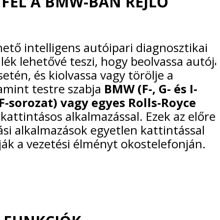
 FEL A BMW-BAN REJLŐ
ető intelligens autóipari diagnosztikai
ék lehetővé teszi, hogy beolvassa autój
etén, és kiolvassa vagy törölje a
amint testre szabja
BMW (F-, G- és I-
(F-sorozat) vagy egyes Rolls-Royce
kattintásos alkalmazással. Ezek az előre
ási alkalmazások egyetlen kattintással
ák a vezetési élményt okostelefonján.