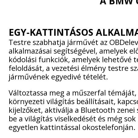
A BMW 
EGY-KATTINTÁSOS ALKALM
Testre szabhatja járművét az OBDelev
alkalmazásai segítségével, amelyek elő
kódolási funkciók, amelyek lehetővé te
feloldását, a vezetési élmény testre s
járművének egyedivé tételét.
Változtassa meg a műszerfal témáját, á
környezeti világítás beállításait, kapcs
kijelzőket, aktiválja a Bluetooth zenei 
be a világítás viselkedését és még so
egyetlen kattintással okostelefonján.