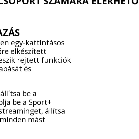
CSOPORT SZÁMÁRA ELÉRHETŐ
AZÁS
en egy-kattintásos
re elkészített
szik rejtett funkciók
zabását és
llítsa be a
olja be a Sport+
streaminget, állítsa
k minden mást